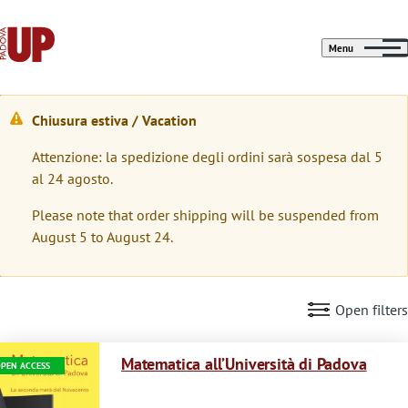
Menu
Chiusura estiva / Vacation
W
Attenzione: la spedizione degli ordini sarà sospesa dal 5
a
al 24 agosto.
r
Please note that order shipping will be suspended from
n
August 5 to August 24.
i
n
Open filters
g
Immagine
m
Matematica all’Università di Padova
PEN ACCESS
e