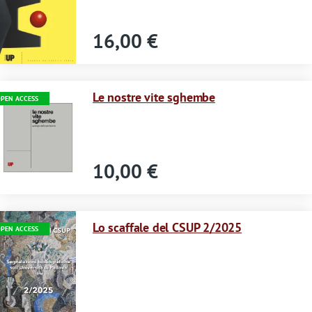
s
s
16,00 €
a
g
Immagine
Le nostre vite sghembe
PEN ACCESS
e
10,00 €
Immagine
Lo scaffale del CSUP 2/2025
PEN ACCESS