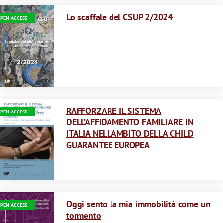
Immagine
Lo scaffale del CSUP 2/2024
PEN ACCESS
Immagine
RAFFORZARE IL SISTEMA
PEN ACCESS
DELL’AFFIDAMENTO FAMILIARE IN
ITALIA NELL’AMBITO DELLA CHILD
GUARANTEE EUROPEA
Immagine
Oggi sento la mia immobilità come un
PEN ACCESS
tormento