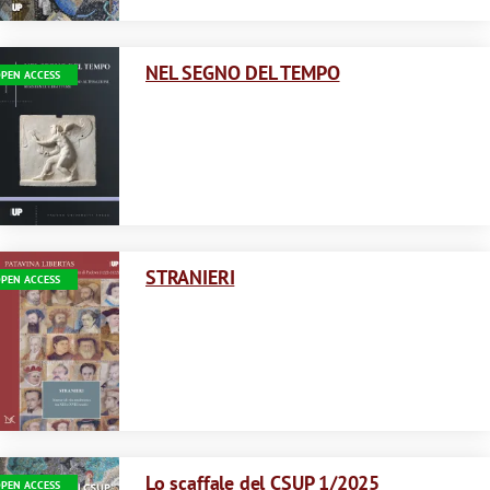
Immagine
NEL SEGNO DEL TEMPO
PEN ACCESS
Immagine
STRANIERI
PEN ACCESS
Immagine
Lo scaffale del CSUP 1/2025
PEN ACCESS