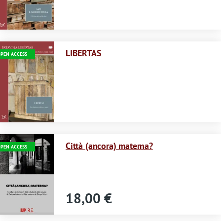
Immagine
LIBERTAS
PEN ACCESS
Immagine
Città (ancora) materna?
PEN ACCESS
18,00 €