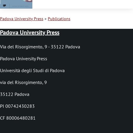
Padova University Press
Publications
B
Padova University Press
r
e
Via del Risorgimento, 9 - 35122 Padova
a
Padova University Press
d
Università degli Studi di Padova
c
via del Risorgimento, 9
r
35122 Padova
u
PI 00742430283
m
b
CF 80006480281