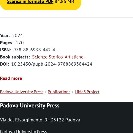
Scarica in formato PDF
84.86 MB
Year
2024
Pages
170
ISBN
978-88-6938-442-4
Book subjects
Scienze Storico-Artistiche
DOI
10.25430/pupb-2024-9788869384424
Read more
Padova University Press
Publications
LiMeS Project
B
Padova University Press
r
e
Via del Risorgimento, 9 - 35122 Padova
a
Padova University Press