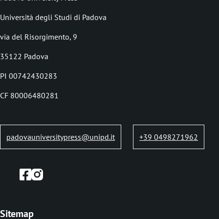
d
Università degli Studi di Padova
c
via del Risorgimento, 9
r
35122 Padova
u
PI 00742430283
m
b
CF 80006480281
padovauniversitypress@unipd.it
+39 0498271962
Sitemap