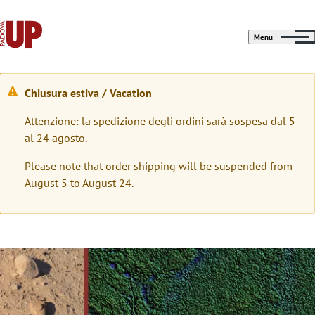
Menu
Chiusura estiva / Vacation
W
Attenzione: la spedizione degli ordini sarà sospesa dal 5
a
al 24 agosto.
r
Please note that order shipping will be suspended from
n
August 5 to August 24.
i
n
g
Immagine
m
e