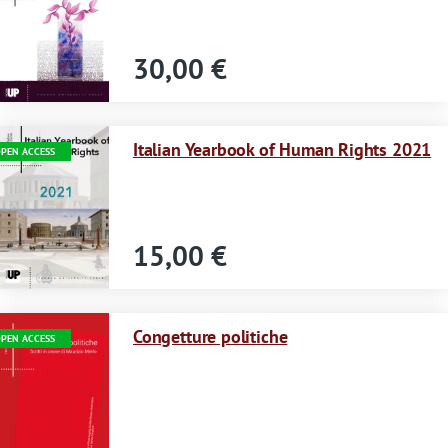
30,00 €
Immagine
Italian Yearbook of Human Rights 2021
PEN ACCESS
15,00 €
Immagine
Congetture politiche
PEN ACCESS