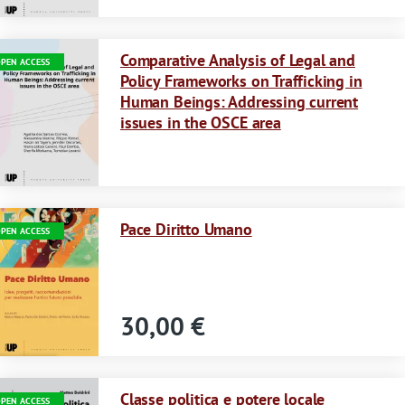
Immagine
Comparative Analysis of Legal and
PEN ACCESS
Policy Frameworks on Trafficking in
Human Beings: Addressing current
issues in the OSCE area
Immagine
Pace Diritto Umano
PEN ACCESS
30,00 €
Immagine
Classe politica e potere locale
PEN ACCESS