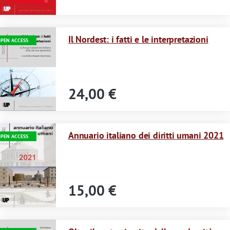
Immagine
Il Nordest: i fatti e le interpretazioni
PEN ACCESS
24,00 €
Immagine
Annuario italiano dei diritti umani 2021
PEN ACCESS
15,00 €
Immagine