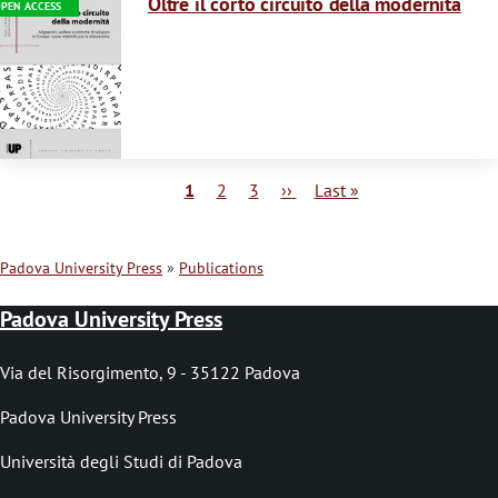
Oltre il corto circuito della modernità
PEN ACCESS
Current
1
Page
2
Page
3
Next
››
Last
Last »
page
page
page
P
a
Padova University Press
Publications
g
B
i
Padova University Press
r
n
a
e
Via del Risorgimento, 9 - 35122 Padova
t
a
Padova University Press
i
d
o
Università degli Studi di Padova
n
c