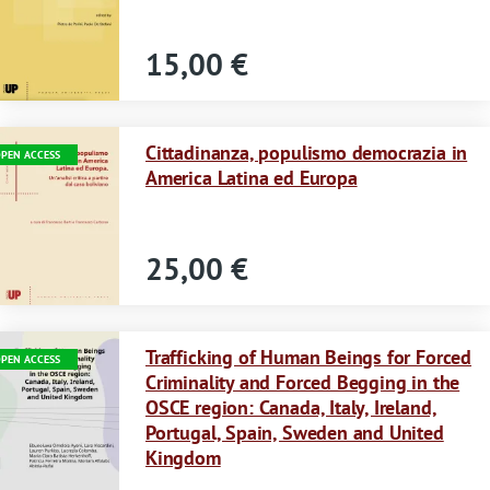
s
s
15,00 €
a
g
Immagine
Cittadinanza, populismo democrazia in
PEN ACCESS
e
America Latina ed Europa
25,00 €
Immagine
Trafficking of Human Beings for Forced
PEN ACCESS
Criminality and Forced Begging in the
OSCE region: Canada, Italy, Ireland,
Portugal, Spain, Sweden and United
Kingdom