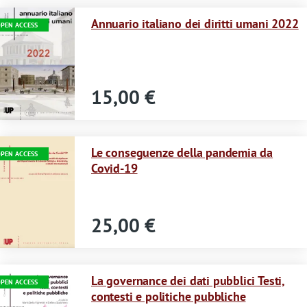
Immagine
Annuario italiano dei diritti umani 2022
PEN ACCESS
15,00 €
Immagine
Le conseguenze della pandemia da
PEN ACCESS
Covid-19
25,00 €
Immagine
La governance dei dati pubblici Testi,
PEN ACCESS
contesti e politiche pubbliche