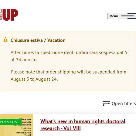
Menu
Chiusura estiva / Vacation
W
Attenzione: la spedizione degli ordini sarà sospesa dal 5
a
al 24 agosto.
r
Please note that order shipping will be suspended from
n
August 5 to August 24.
i
n
Open filters
g
Immagine
m
What’s new in human rights doctoral
PEN ACCESS
research - Vol. VIII
e