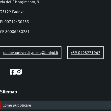
via del Risorgimento, 9
r
35122 Padova
u
PI 00742430283
m
b
CF 80006480281
padovauniversitypress@unipd.it
+39 0498271962
Sitemap
Come pubblicare