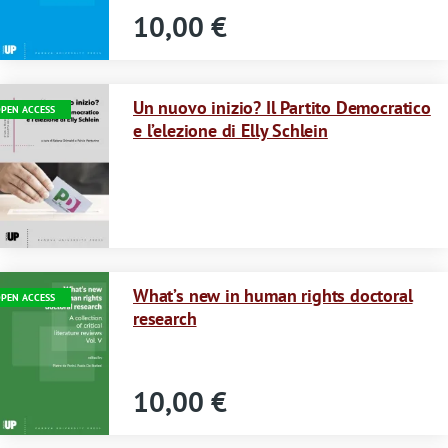
10,00 €
Immagine
Un nuovo inizio? Il Partito Democratico
PEN ACCESS
e l’elezione di Elly Schlein
Immagine
What’s new in human rights doctoral
PEN ACCESS
research
10,00 €