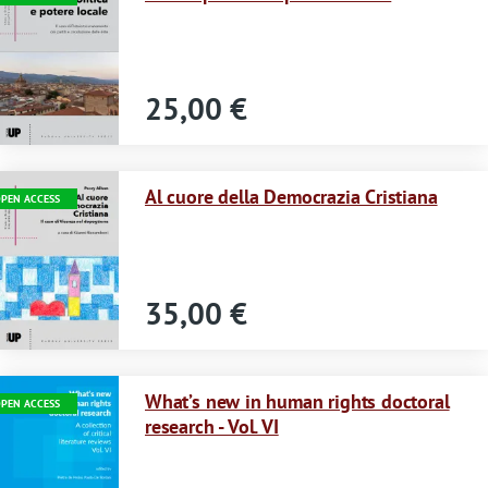
25,00 €
Immagine
Al cuore della Democrazia Cristiana
PEN ACCESS
35,00 €
Immagine
What’s new in human rights doctoral
PEN ACCESS
research - Vol. VI