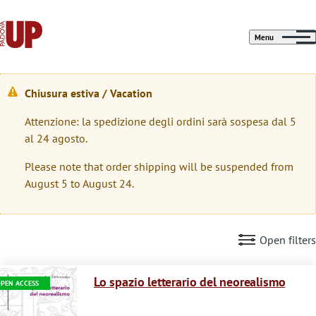
Menu
Chiusura estiva / Vacation
W
Attenzione: la spedizione degli ordini sarà sospesa dal 5
a
al 24 agosto.
r
Please note that order shipping will be suspended from
n
August 5 to August 24.
i
n
Open filters
g
Immagine
m
Lo spazio letterario del neorealismo
PEN ACCESS
e