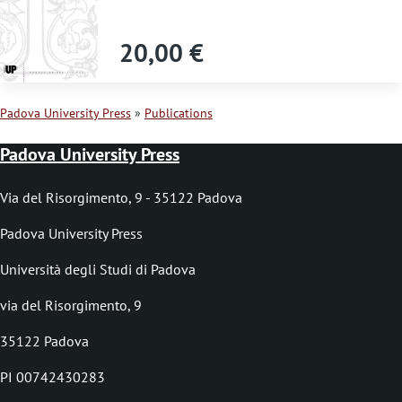
s
s
20,00 €
a
g
Padova University Press
Publications
e
B
Padova University Press
r
e
Via del Risorgimento, 9 - 35122 Padova
a
Padova University Press
d
Università degli Studi di Padova
c
via del Risorgimento, 9
r
35122 Padova
u
PI 00742430283
m