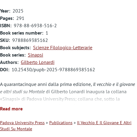
Year
2025
Pages
291
ISBN
978-88-6938-516-2
Book series number
1
SKU
9788869385162
Book subjects
Scienze Filologico-Letterarie
Book series
Sinapsi
Authors
Gilberto Lonardi
DOI
10.25430/pupb-2025-9788869385162
A quarantacinque anni dalla prima edizione,
Il vecchio e il giovane
e altri studi su Montale
di Gilberto Lonardi inaugura la collana
«Sinapsi» di Padova University Press; collana che, sotto la
direzione di Andrea Afribo e Sergio Bozzola, intende promuovere
Read more
studi di letteratura italiana che si collocano all’incrocio di
metodologie e prospettive teoriche differenti. Il libro di Lonardi,
Padova University Press
Publications
Il Vecchio E Il Giovane E Altri
salutato da Pier Vincenzo Mengaldo come uno dei pilastri
Studi Su Montale
B
dell’interpretazione di Montale accanto ai contributi di Contini e