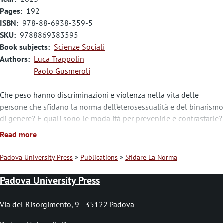
Pages
192
ISBN
978-88-6938-359-5
SKU
9788869383595
Book subjects
Scienze Sociali
Authors
Luca Trappolin
Paolo Gusmeroli
Che peso hanno discriminazioni e violenza nella vita delle
persone che sfidano la norma dell’eterosessualità e del binarismo
di genere? E quali sono le modalità per prevenirle e contrastarle?
In Italia sono poche e discontinue le ricerche che hanno provato
Read more
a rispondere a queste domande. La conoscenza prodotta si deve
in gran parte agli studi promossi e condotti dalle associazioni
Padova University Press
Publications
Sfidare La Norma
lgbtqi+. Gli istituti di ricerca nazionali, invece, si sono occupati del
B
tema solo in anni recenti. Il volume si inserisce in questo
Padova University Press
r
processo di lenta istituzionalizzazione degli studi su
discriminazione e violenza determinate dall’orientamento
e
Via del Risorgimento, 9 - 35122 Padova
sessuale e dall’identità di genere. Lo fa presentando i risultati di
a