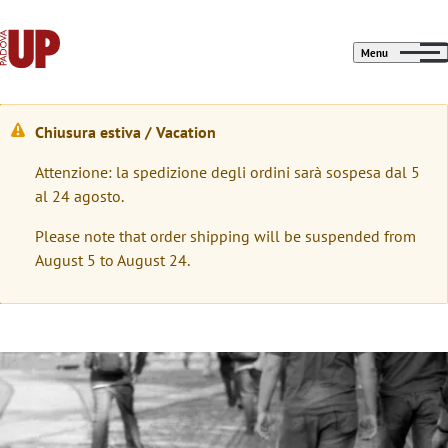
Menu
Chiusura estiva / Vacation
W
Attenzione: la spedizione degli ordini sarà sospesa dal 5
a
al 24 agosto.
r
Please note that order shipping will be suspended from
n
August 5 to August 24.
i
n
g
Immagine
m
e