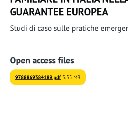
t
GUARANTEE EUROPEA
i
Studi di caso sulle pratiche emergent
o
n
Open access files
9788869384189.pdf
5.55 MB