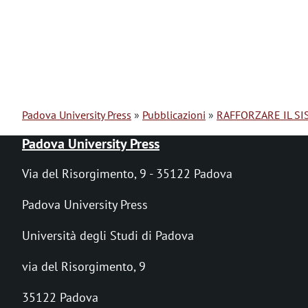
Padova University Press
Pubblicazioni
RAFFORZARE IL SI
B
Padova University Press
r
Via del Risorgimento, 9 - 35122 Padova
i
Padova University Press
c
Università degli Studi di Padova
i
via del Risorgimento, 9
o
l
35122 Padova