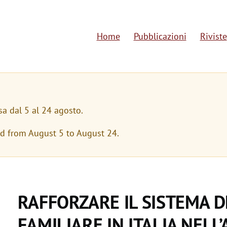
Home
Pubblicazioni
Riviste
M
a
i
n
sa dal 5 al 24 agosto.
n
ed from August 5 to August 24.
a
v
i
RAFFORZARE IL SISTEMA 
g
FAMILIARE IN ITALIA NELL
a