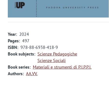
m
e
n
t
Year
2024
o
Pages
497
ISBN
978-88-6938-418-9
Book subjects
Scienze Pedagogiche
Scienze Sociali
Book series
Materiali e strumenti di P.I.P.P.I.
Authors
AA.VV.