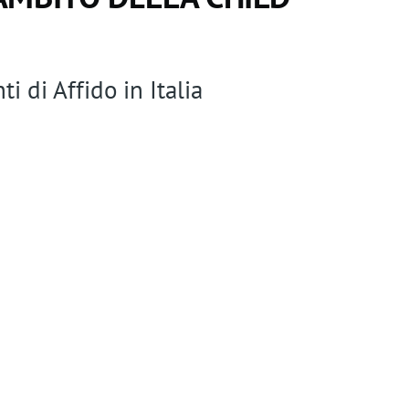
n
t
m
i di Affido in Italia
e
n
u