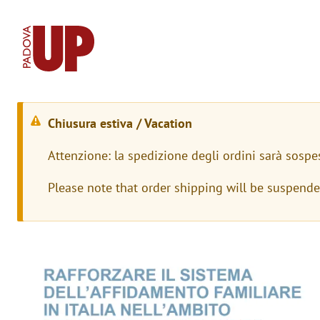
Chiusura estiva / Vacation
M
Attenzione: la spedizione degli ordini sarà sospe
e
Please note that order shipping will be suspend
s
s
a
Immagine
g
g