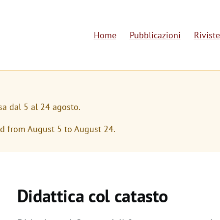
Home
Pubblicazioni
Riviste
M
a
i
n
sa dal 5 al 24 agosto.
n
ed from August 5 to August 24.
a
v
i
Didattica col catasto
g
a