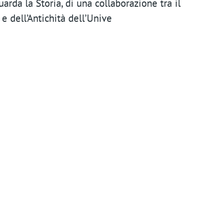
n
uarda la Storia, di una collaborazione tra il
t
e dell’Antichità dell’Unive
m
e
n
u