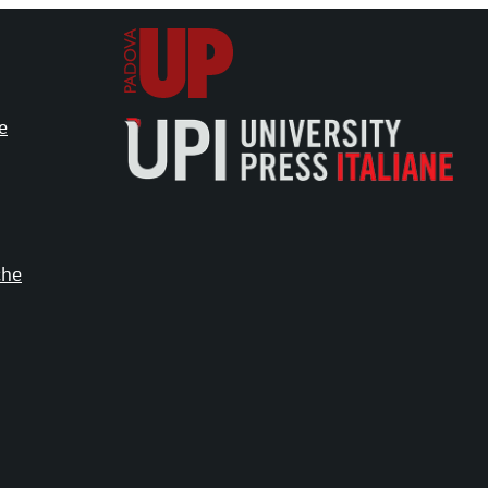
e
che