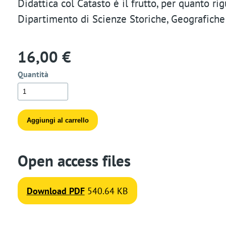
Didattica col Catasto è il frutto, per quanto rig
t
Dipartimento di Scienze Storiche, Geografiche 
i
16,00 €
o
n
Quantità
Open access files
Download PDF
540.64 KB