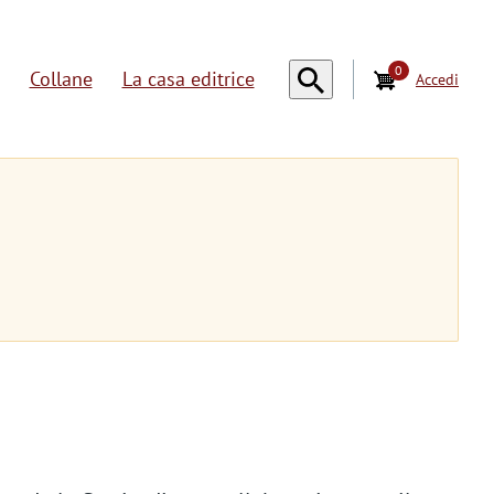
0
Collane
La casa editrice
Accedi
U
s
e
r
a
c
c
o
u