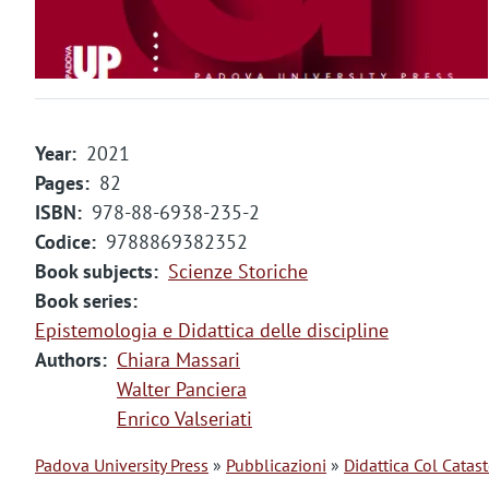
m
e
n
t
Year
2021
o
Pages
82
ISBN
978-88-6938-235-2
Codice
9788869382352
Book subjects
Scienze Storiche
Book series
Epistemologia e Didattica delle discipline
Authors
Chiara Massari
Walter Panciera
Enrico Valseriati
Padova University Press
Pubblicazioni
Didattica Col Catas