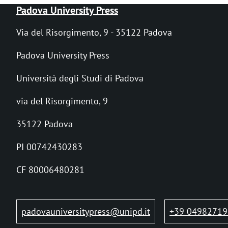
B
Padova University Press
r
Via del Risorgimento, 9 - 35122 Padova
i
Padova University Press
c
Università degli Studi di Padova
i
via del Risorgimento, 9
o
l
35122 Padova
e
PI 00742430283
d
CF 80006480281
i
p
padovauniversitypress@unipd.it
+39 04982719
a