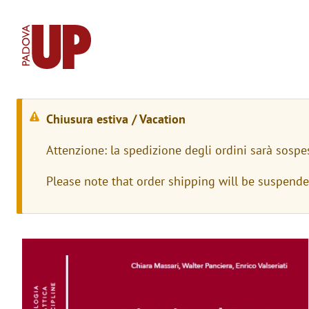
Chiusura estiva / Vacation
M
Attenzione: la spedizione degli ordini sarà sospe
e
Please note that order shipping will be suspend
s
s
a
Immagine
g
g