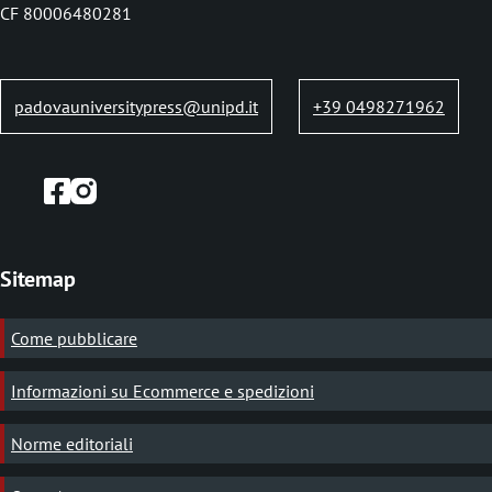
o
i
CF 80006480281
p
a
padovauniversitypress@unipd.it
+39 0498271962
n
e
Sitemap
Come pubblicare
Informazioni su Ecommerce e spedizioni
Norme editoriali