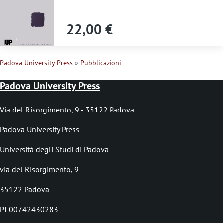
d
i
22,00 €
a
v
Padova University Press
Pubblicazioni
v
B
Padova University Press
e
r
r
i
Via del Risorgimento, 9 - 35122 Padova
t
c
Padova University Press
i
i
Università degli Studi di Padova
m
o
via del Risorgimento, 9
e
l
35122 Padova
n
e
t
PI 00742430283
d