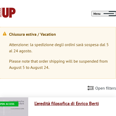
Menu
Chiusura estiva / Vacation
M
Attenzione: la spedizione degli ordini sarà sospesa dal 5
e
al 24 agosto.
s
Please note that order shipping will be suspended from
s
August 5 to August 24.
a
g
Open filters
g
Immagine
i
L’eredità filosofica di Enrico Berti
PEN ACCESS
o