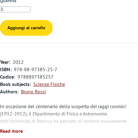
Quantità
Year
2012
ISBN
978-88-97385-25-7
Codice
9788897385257
Book subjects
Scienze Fisiche
Authors
Bruno Rossi
In occasione del centenario della scoperta dei raggi cosmici
(1912-2012), il Dipartimento di Fisica e Astronomia
dell’Università di Padova ha pensato di rendere nuovamente
disponibile al pubblico questo libro, ormai introvabile ma
Read more
prezioso, che raccoglie una conferenza tenuta da Bruno