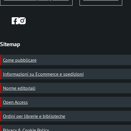
n
e
Sitemap
Come pubblicare
Informazioni su Ecommerce e spedizioni
Norme editoriali
Open Access
Ordini per librerie e biblioteche
Privacy & Cookie Policy