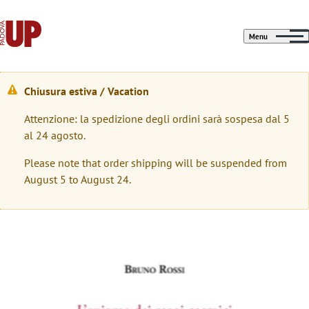
Menu
Chiusura estiva / Vacation
M
Attenzione: la spedizione degli ordini sarà sospesa dal 5
e
al 24 agosto.
s
Please note that order shipping will be suspended from
s
August 5 to August 24.
a
g
g
Immagine
i
o