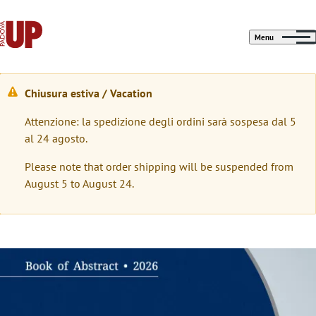
Menu
Chiusura estiva / Vacation
M
Attenzione: la spedizione degli ordini sarà sospesa dal 5
e
al 24 agosto.
s
Please note that order shipping will be suspended from
s
August 5 to August 24.
a
g
g
Immagine
i
o