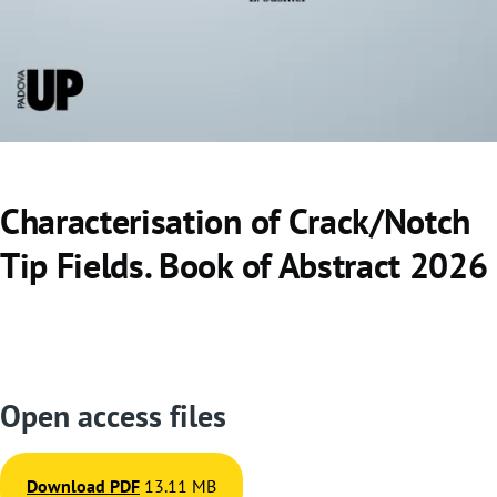
o
Characterisation of Crack/Notch
Tip Fields. Book of Abstract 2026
Open access files
Download PDF
13.11 MB