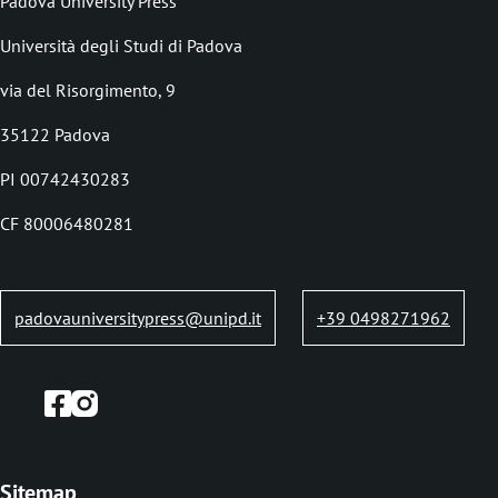
Padova University Press
i
o
Università degli Studi di Padova
l
via del Risorgimento, 9
e
35122 Padova
d
PI 00742430283
i
CF 80006480281
p
a
n
padovauniversitypress@unipd.it
+39 0498271962
e
Sitemap