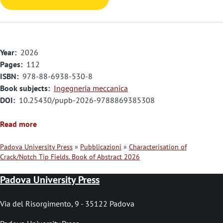
Year
2026
Pages
112
ISBN
978-88-6938-530-8
Book subjects
Ingegneria meccanica
DOI
10.25430/pupb-2026-9788869385308
Read more
Padova University Press
Pubblicazioni
Characterisation of
Crack/Notch Tip Fields. Book of Abstract 2026
B
r
Padova University Press
i
Via del Risorgimento, 9 - 35122 Padova
c